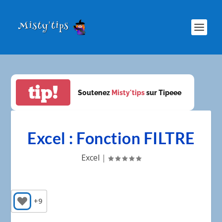
tip!
Soutenez
Misty'tips
sur Tipeee
Excel : Fonction FILTRE
Excel
|
+9