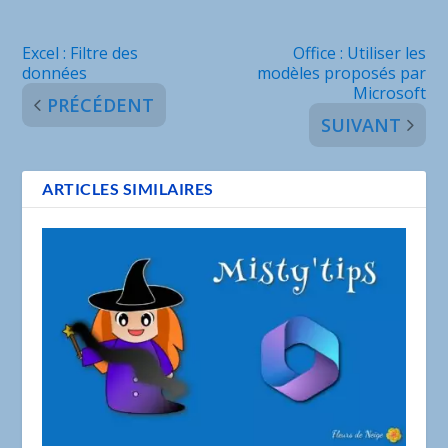
Excel : Filtre des
Office : Utiliser les
données
modèles proposés par
Microsoft
PRÉCÉDENT
SUIVANT
ARTICLES SIMILAIRES