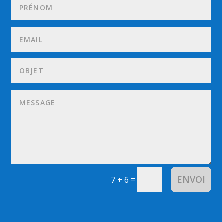
ENVOI
=
7 + 6