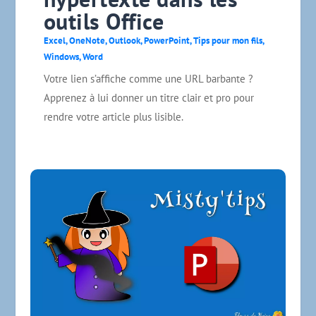
outils Office
Excel
,
OneNote
,
Outlook
,
PowerPoint
,
Tips pour mon fils
,
Windows
,
Word
Votre lien s’affiche comme une URL barbante ?
Apprenez à lui donner un titre clair et pro pour
rendre votre article plus lisible.