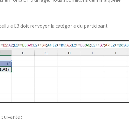
ies en fonction d’un âge, nous souhaitons définir à quelle
 cellule E3 doit renvoyer la catégorie du participant.
 suivante :