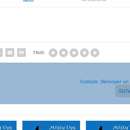
TAUX:
Outlook : Renvoyer u
SUI