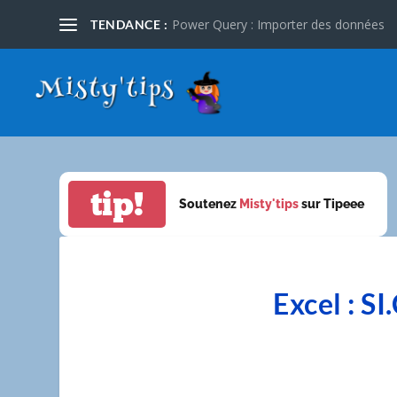
Power Query : Importer des données
TENDANCE :
tip!
Soutenez
Misty'tips
sur Tipeee
Excel : S