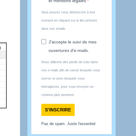
et mentions légales.
Vous pouvez vous désinscrire à tout
moment en cliquant sur le lien présent
dans nos emails.
J'accepte le suivi de mes
ouvertures d'e-mails.
Nous utilisons des pixels de suivi dans
nos e-mails afin de savoir lesquels vous
ouvrez et avec lesquels vous
interagissez, pour vous envoyer un
contenu plus pertinent.
S'INSCRIRE
Pas de spam. Juste l'essentiel.