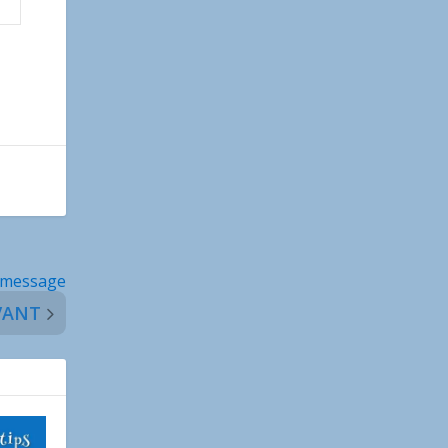
n message
VANT