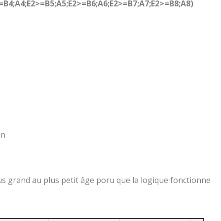
B4;A4;E2>=B5;A5;E2>=B6;A6;E2>=B7;A7;E2>=B8;A8)
in
s grand au plus petit âge poru que la logique fonctionne