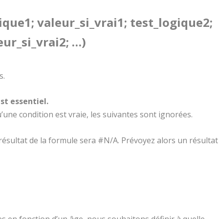
que1; valeur_si_vrai1; test_logique2;
eur_si_vrai2; …)
s.
est essentiel.
qu’une condition est vraie, les suivantes sont ignorées.
 résultat de la formule sera #N/A. Prévoyez alors un résultat