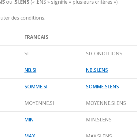
NS
ou
.SI.ENS
(« .ENS » signifie « plusieurs critères »).
uter des conditions.
FRANCAIS
SI
SI.CONDITIONS
NB.SI
NB.SI.ENS
SOMME.SI
SOMME.SI.ENS
MOYENNE.SI
MOYENNE.SI.ENS
MIN
MIN.SI.ENS
MAX
MAX.SI.ENS