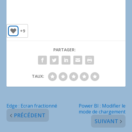
+9
PARTAGER:
TAUX:
Edge : Ecran fractionné
Power BI : Modifier le
mode de chargement
PRÉCÉDENT
SUIVANT