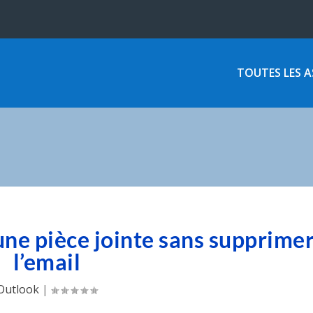
TOUTES LES 
ne pièce jointe sans supprime
l’email
Outlook
|