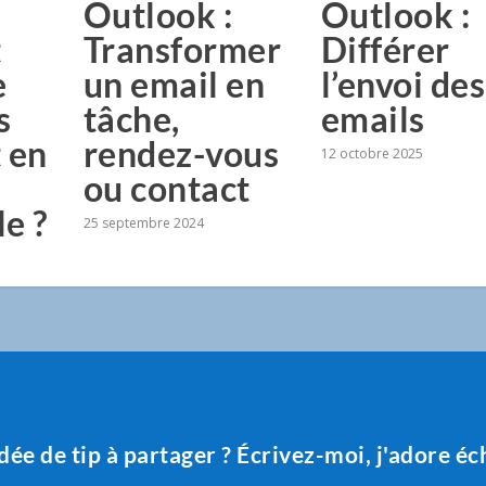
Outlook :
Outlook :
t
Transformer
Différer
e
un email en
l’envoi des
s
tâche,
emails
t en
rendez-vous
12 octobre 2025
ou contact
le ?
25 septembre 2024
dée de tip à partager ? Écrivez-moi, j'adore é