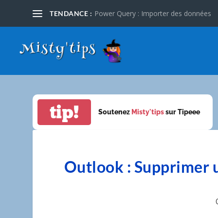
Power Query : Importer des données
TENDANCE :
tip!
Soutenez
Misty'tips
sur Tipeee
Outlook : Supprimer u