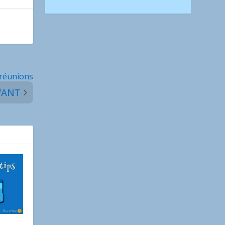
 réunions
VANT