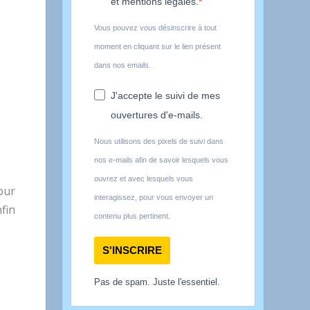
et mentions légales.
Vous pouvez vous désinscrire à tout
moment en cliquant sur le lien présent
dans nos emails.
J'accepte le suivi de mes
ouvertures d'e-mails.
Nous utilisons des pixels de suivi dans
nos e-mails afin de savoir lesquels vous
ouvrez et avec lesquels vous
our
interagissez, pour vous envoyer un
fin
contenu plus pertinent.
S'INSCRIRE
Pas de spam. Juste l'essentiel.