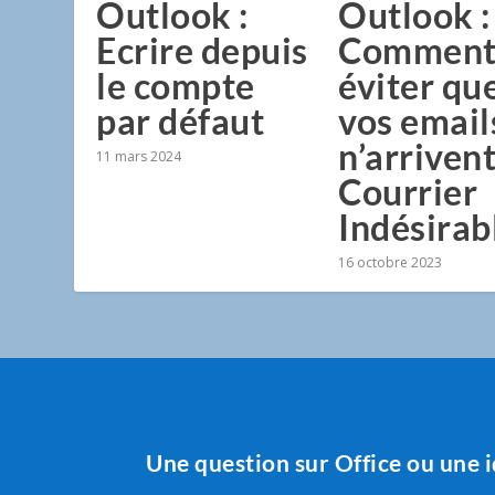
Outlook :
Outlook :
Ecrire depuis
Commen
le compte
éviter qu
par défaut
vos email
n’arriven
11 mars 2024
Courrier
Indésirab
16 octobre 2023
Une question sur Office ou une i