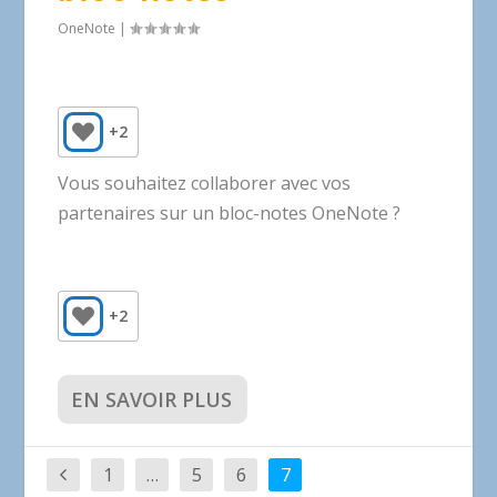
OneNote
|
+2
Vous souhaitez collaborer avec vos
partenaires sur un bloc-notes OneNote ?
+2
EN SAVOIR PLUS
1
…
5
6
7