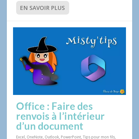
EN SAVOIR PLUS
Office : Faire des
renvois à l’intérieur
d’un document
Excel
,
OneNote
,
Outlook
,
PowerPoint
,
Tips pour mon fils
,