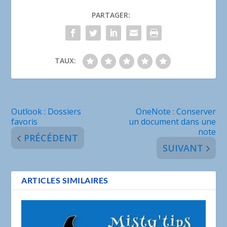
PARTAGER:
TAUX:
Outlook : Dossiers
OneNote : Conserver
favoris
un document dans une
note
PRÉCÉDENT
SUIVANT
ARTICLES SIMILAIRES