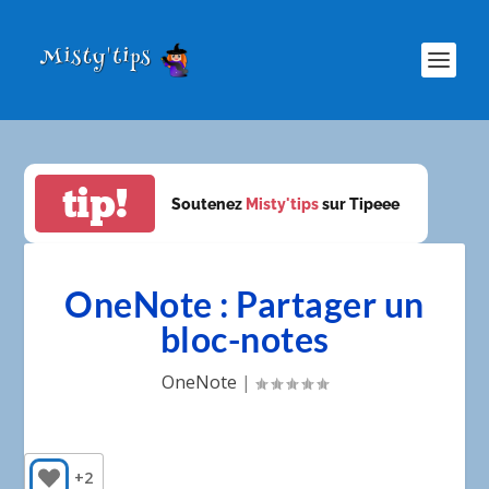
tip!
Soutenez
Misty'tips
sur Tipeee
OneNote : Partager un
bloc-notes
OneNote
|
+2