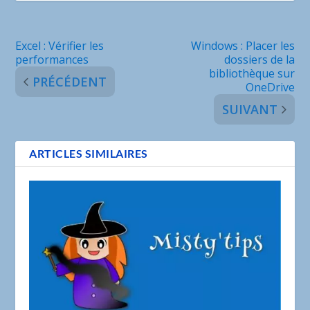
Excel : Vérifier les
Windows : Placer les
performances
dossiers de la
bibliothèque sur
PRÉCÉDENT
OneDrive
SUIVANT
ARTICLES SIMILAIRES