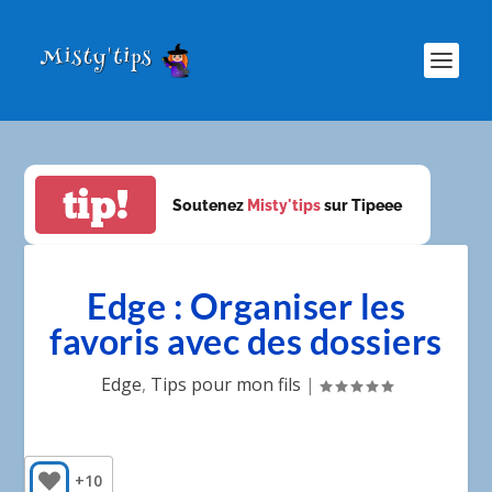
tip!
Soutenez
Misty'tips
sur Tipeee
Edge : Organiser les
favoris avec des dossiers
Edge
,
Tips pour mon fils
|
+10