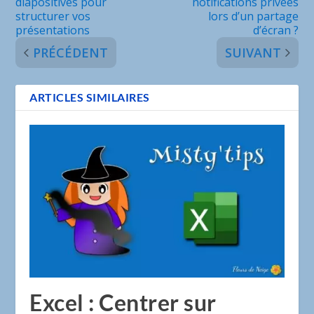
diapositives pour
notifications privées
structurer vos
lors d’un partage
présentations
d’écran ?
PRÉCÉDENT
SUIVANT
ARTICLES SIMILAIRES
Excel : Centrer sur