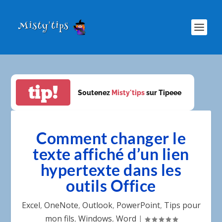
tip!
Soutenez
Misty'tips
sur Tipeee
Comment changer le
texte affiché d’un lien
hypertexte dans les
outils Office
Excel
,
OneNote
,
Outlook
,
PowerPoint
,
Tips pour
mon fils
,
Windows
,
Word
|