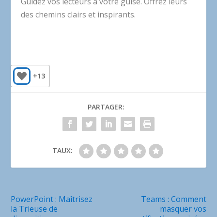
Guidez vos lecteurs à votre guise. Offrez leurs
des chemins clairs et inspirants.
+13
PARTAGER:
TAUX:
PowerPoint : Maîtrisez
Teams : Comment
la Trieuse de
masquer vos