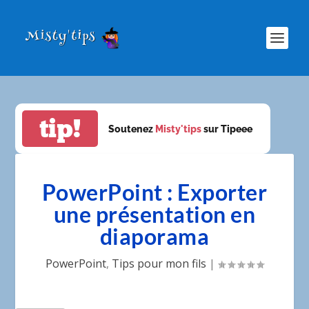
tip!
Soutenez
Misty'tips
sur Tipeee
PowerPoint : Exporter
une présentation en
diaporama
PowerPoint
,
Tips pour mon fils
|