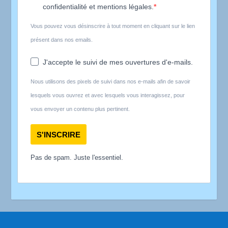
confidentialité et mentions légales.
Vous pouvez vous désinscrire à tout moment en cliquant sur le lien
présent dans nos emails.
J'accepte le suivi de mes ouvertures d'e-mails.
Nous utilisons des pixels de suivi dans nos e-mails afin de savoir
lesquels vous ouvrez et avec lesquels vous interagissez, pour
vous envoyer un contenu plus pertinent.
S'INSCRIRE
Pas de spam. Juste l'essentiel.