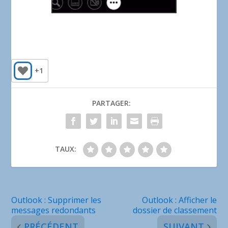
+1
PARTAGER:
TAUX:
Outlook : Supprimer les
Outlook : Afficher le
messages redondants
dossier de classement
PRÉCÉDENT
SUIVANT