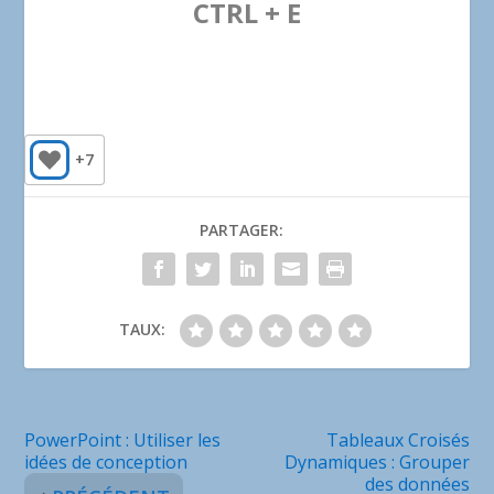
CTRL + E
+7
PARTAGER:
TAUX:
PowerPoint : Utiliser les
Tableaux Croisés
idées de conception
Dynamiques : Grouper
des données