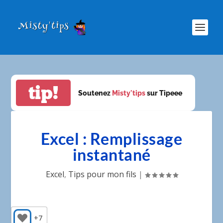
tip!
Soutenez
Misty'tips
sur Tipeee
Excel : Remplissage
instantané
Excel
,
Tips pour mon fils
|
+7