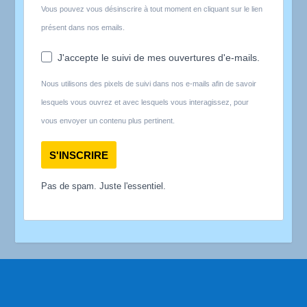
Vous pouvez vous désinscrire à tout moment en cliquant sur le lien
présent dans nos emails.
J'accepte le suivi de mes ouvertures d'e-mails.
Nous utilisons des pixels de suivi dans nos e-mails afin de savoir
lesquels vous ouvrez et avec lesquels vous interagissez, pour
vous envoyer un contenu plus pertinent.
S'INSCRIRE
Pas de spam. Juste l'essentiel.