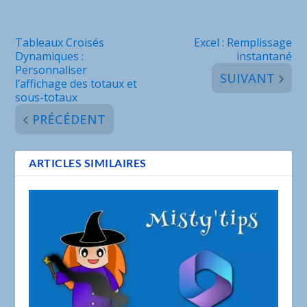
Tableaux Croisés
Excel : Remplissage
Dynamiques :
instantané
Personnaliser
SUIVANT
l’affichage des totaux et
sous-totaux
PRÉCÉDENT
ARTICLES SIMILAIRES