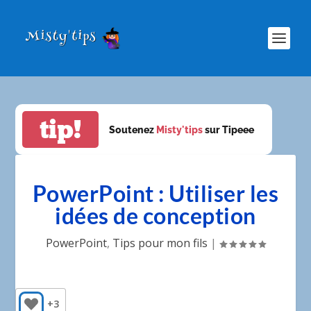
tip!
Soutenez
Misty'tips
sur Tipeee
PowerPoint : Utiliser les
idées de conception
PowerPoint
,
Tips pour mon fils
|
+3