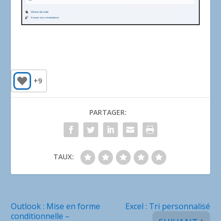
+9
PARTAGER:
TAUX:
Outlook : Mise en forme
Excel : Tri personnalisé
conditionnelle –