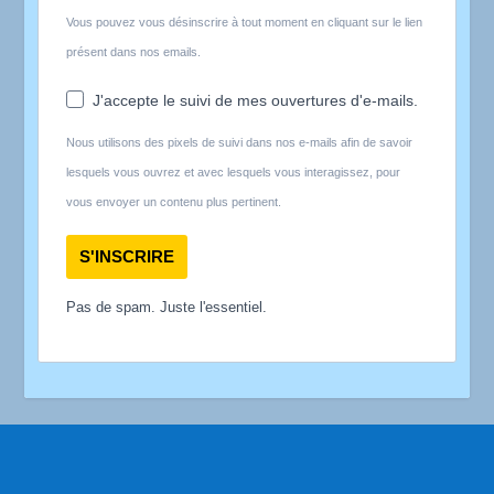
Vous pouvez vous désinscrire à tout moment en cliquant sur le lien
présent dans nos emails.
J'accepte le suivi de mes ouvertures d'e-mails.
Nous utilisons des pixels de suivi dans nos e-mails afin de savoir
lesquels vous ouvrez et avec lesquels vous interagissez, pour
vous envoyer un contenu plus pertinent.
S'INSCRIRE
Pas de spam. Juste l'essentiel.