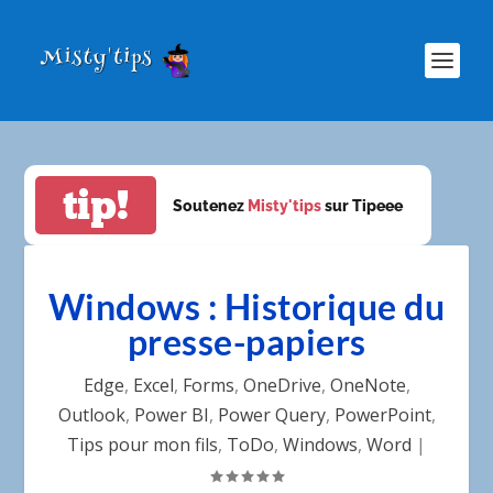
tip!
Soutenez
Misty'tips
sur Tipeee
Windows : Historique du
presse-papiers
Edge
,
Excel
,
Forms
,
OneDrive
,
OneNote
,
Outlook
,
Power BI
,
Power Query
,
PowerPoint
,
Tips pour mon fils
,
ToDo
,
Windows
,
Word
|