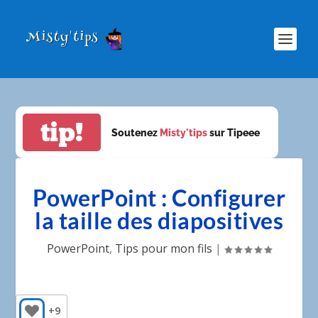
tip!
Soutenez
Misty'tips
sur Tipeee
PowerPoint : Configurer
la taille des diapositives
PowerPoint
,
Tips pour mon fils
|
+9