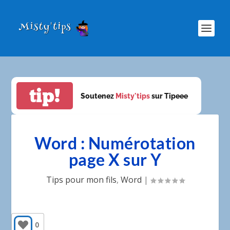
tip!
Soutenez
Misty'tips
sur Tipeee
Word : Numérotation
page X sur Y
Tips pour mon fils
,
Word
|
0