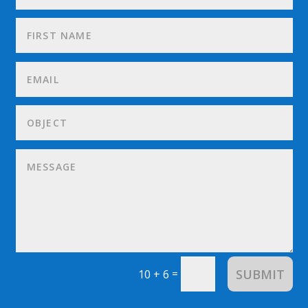
SUBMIT
=
10 + 6