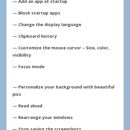
—
Add an app at startup
—
Block startup apps
—
Change the display language
—
Clipboard history
—
Customize the mouse cursor – Size, color,
visibility
—
Focus mode
—
Personalize your background with beautiful
pics
—
Read aloud
—
Rearrange your windows
—
Stop saving the screenshots